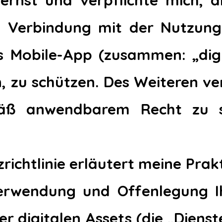
ernst und verpflichte mich, d
n Verbindung mit der Nutzung
 Mobile-App (zusammen: „digi
, zu schützen. Des Weiteren ver
äß anwendbarem Recht zu 
richtlinie erläutert meine Prak
Verwendung und Offenlegung I
r digitalen Assets (die „Dienst