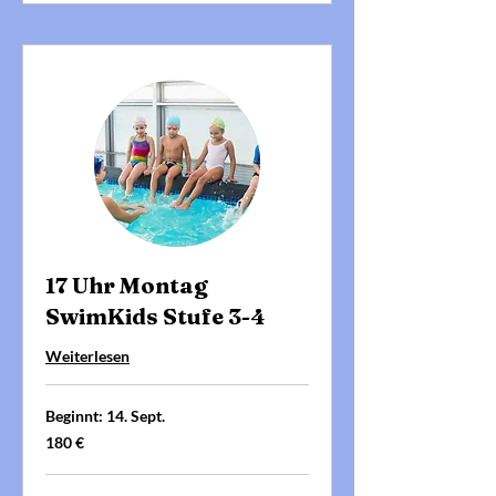
17 Uhr Montag
SwimKids Stufe 3-4
Weiterlesen
Beginnt: 14. Sept.
180
180 €
Euro