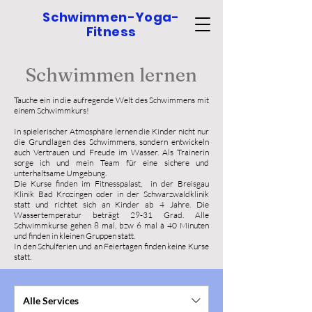
Schwimmen-Yoga-
Fitness
Schwimmen lernen
Tauche ein in die aufregende Welt des Schwimmens mit
einem Schwimmkurs!
In spielerischer Atmosphäre lernen die Kinder nicht nur
die Grundlagen des Schwimmens, sondern entwickeln
auch Vertrauen und Freude im Wasser. Als Trainerin
sorge ich und mein Team für eine sichere und
unterhaltsame Umgebung.
Die Kurse finden im Fitnesspalast, in der Breisgau
Klinik
Bad Krozingen oder in der Schwarzwaldklinik
statt und richtet sich an Kinder ab 4 Jahre. Die
Wassertemperatur beträgt 29-31 Grad. Alle
Schwimmkurse gehen 8 mal, bzw 6 mal à 40 Minuten
und finden in kleinen Gruppen statt.
In den Schulferien und an Feiertagen finden keine Kurse
statt.
Alle Services