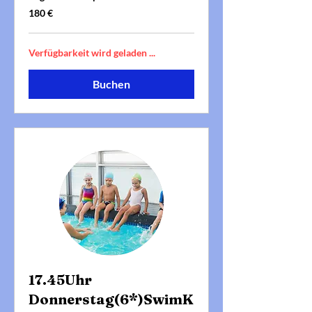
180
180 €
Euro
Verfügbarkeit wird geladen ...
Buchen
17.45Uhr
Donnerstag(6*)SwimK