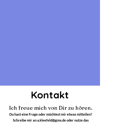
Kontakt
Ich freue mich von Dir zu hören.
Du hast eine Frage oder möchtest mir etwas mitteilen?
Schreibe mir an a.kleefeld@gmx.de oder nutze das
Kontaktormular unten.
In dringenden Fällen erreichst Du mich auch unter
+49 17677203650